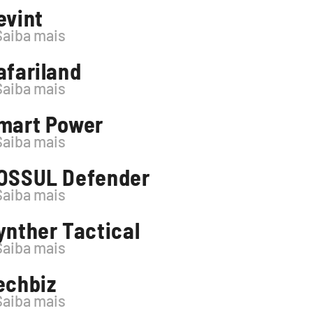
evint
Saiba mais
afariland
Saiba mais
mart Power
Saiba mais
OSSUL Defender
Saiba mais
ynther Tactical
Saiba mais
echbiz
Saiba mais