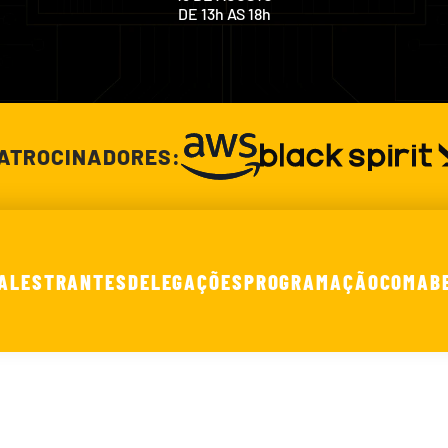
DE 13h AS 18h
ATROCINADORES:
ALESTRANTES
DELEGAÇÕES
PROGRAMAÇÃO
COMAB