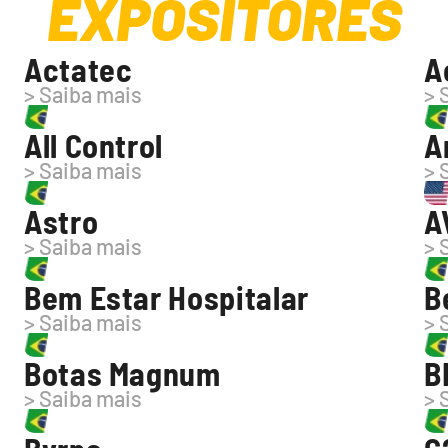
EXPOSITORES
Actatec
A
> Saiba mais
> 
All Control
A
> Saiba mais
> 
Astro
A
> Saiba mais
> 
Bem Estar Hospitalar
B
> Saiba mais
> 
Botas Magnum
B
> Saiba mais
> 