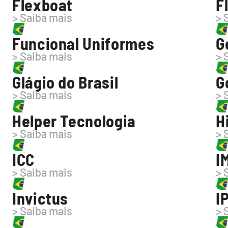
Flexboat
Fl
> Saiba mais
> 
Funcional Uniformes
G
> Saiba mais
> 
Glágio do Brasil
G
> Saiba mais
> 
Helper Tecnologia
H
> Saiba mais
> 
ICC
I
> Saiba mais
> 
Invictus
I
> Saiba mais
> 