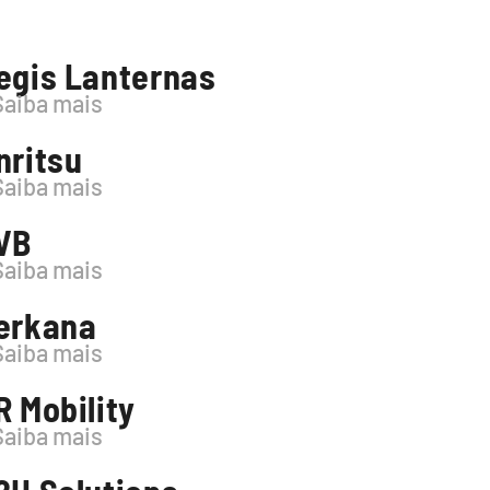
egis Lanternas
Saiba mais
nritsu
Saiba mais
VB
Saiba mais
erkana
Saiba mais
R Mobility
Saiba mais