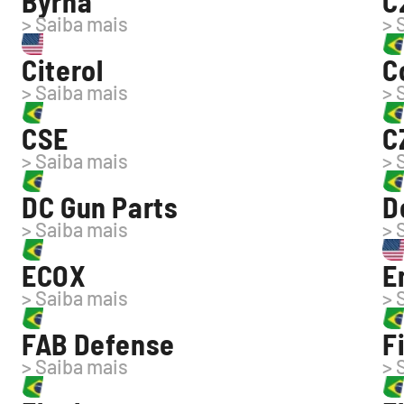
Byrna
C
> Saiba mais
> 
Citerol
C
> Saiba mais
> 
CSE
C
> Saiba mais
> 
DC Gun Parts
D
> Saiba mais
> 
ECOX
E
> Saiba mais
> 
FAB Defense
F
> Saiba mais
> 