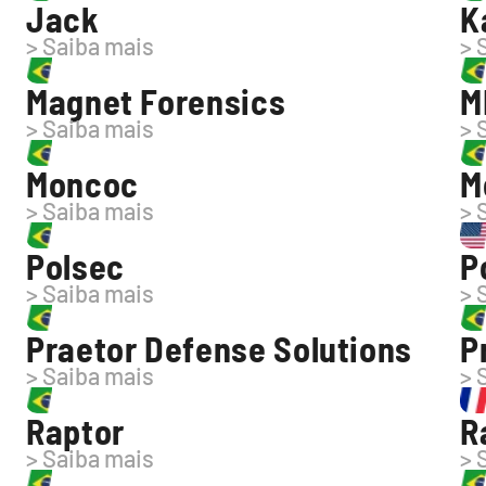
Jack
K
> Saiba mais
> 
Magnet Forensics
M
> Saiba mais
> 
Moncoc
M
> Saiba mais
> 
Polsec
P
> Saiba mais
> 
Praetor Defense Solutions
P
> Saiba mais
> 
Raptor
R
> Saiba mais
> 