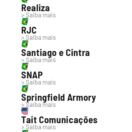
Realiza
> Saiba mais
RJC
> Saiba mais
Santiago e Cintra 
> Saiba mais
SNAP
> Saiba mais
Springfield Armory
> Saiba mais
Tait Comunicações
> Saiba mais