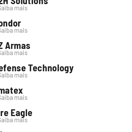
2H Solutions
Saiba mais
ondor
Saiba mais
Z Armas
Saiba mais
efense Technology
Saiba mais
matex
Saiba mais
ire Eagle
Saiba mais