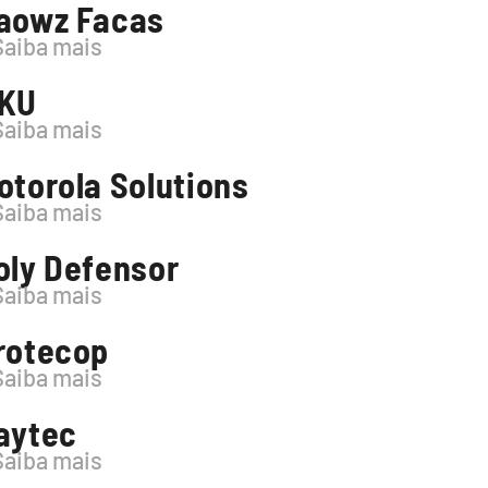
aowz Facas
Saiba mais
KU
Saiba mais
otorola Solutions
Saiba mais
oly Defensor
Saiba mais
rotecop
Saiba mais
aytec
Saiba mais