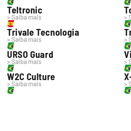
Teltronic
T
> Saiba mais
> 
Trivale Tecnologia
T
> Saiba mais
> 
URSO Guard
V
> Saiba mais
> 
W2C Culture
X
> Saiba mais
> 