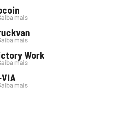
ocoin
Saiba mais
ruckvan
Saiba mais
ictory Work
Saiba mais
-VIA
Saiba mais