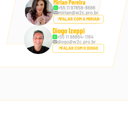
Mirian Pereira
Atividade Policial da América Latina
+55 11 97858-8686
mirian@w2c.pro.br
FALAR COM A MIRIAN
Diogo Izeppi
+55 11 98864-1164
diogo@w2c.pro.br
FALAR COM O DIOGO